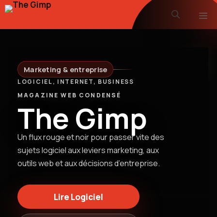
Aller
M
au
contenu
Marketing & entreprise
LOGICIEL, INTERNET, BUSINESS
MAGAZINE WEB CONDENSÉ
The Gimp
Un flux rouge et noir pour passer vite des
sujets logiciel aux leviers marketing, aux
outils web et aux décisions d’entreprise.
Lire Logiciel