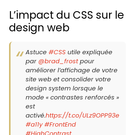
L’impact du CSS sur le
design web
Astuce
#CSS
utile expliquée
par
@brad_frost
pour
améliorer l’affichage de votre
site web et consolider votre
design system lorsque le
mode « contrastes renforcés »
est
activé.
https://t.co/ULz9OPP93e
#a11y
#FrontEnd
#HighContrast