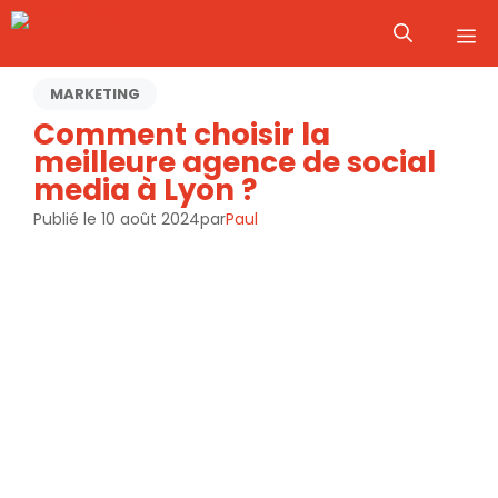
Aller
M
au
contenu
MARKETING
Comment choisir la
meilleure agence de social
media à Lyon ?
Publié le
10 août 2024
par
Paul