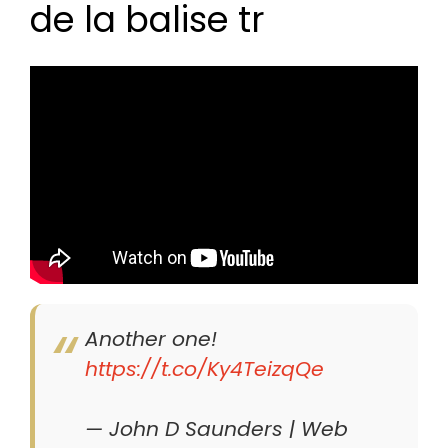
de la balise tr
Another one!
https://t.co/Ky4TeizqQe
— John D Saunders | Web