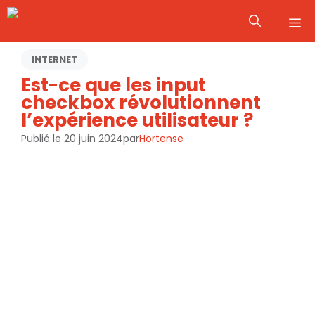
Aller
M
au
contenu
INTERNET
Est-ce que les input
checkbox révolutionnent
l’expérience utilisateur ?
Publié le
20 juin 2024
par
Hortense