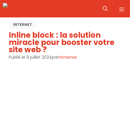
Aller
M
au
contenu
INTERNET
Inline block : la solution
miracle pour booster votre
site web ?
Publié le
9 juillet 2024
par
Hortense