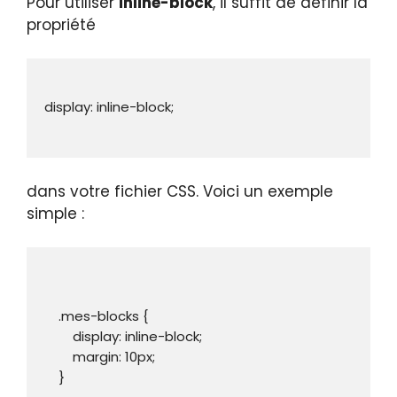
Pour utiliser
inline-block
, il suffit de définir la
propriété
dans votre fichier CSS. Voici un exemple
simple :
    .mes-blocks {

        display: inline-block;

        margin: 10px;

    }
