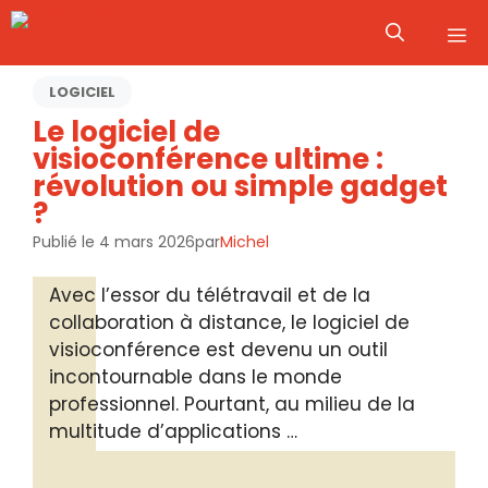
Aller
M
au
contenu
LOGICIEL
Le logiciel de
visioconférence ultime :
révolution ou simple gadget
?
Publié le
4 mars 2026
par
Michel
Avec l’essor du télétravail et de la
collaboration à distance, le logiciel de
visioconférence est devenu un outil
incontournable dans le monde
professionnel. Pourtant, au milieu de la
multitude d’applications …