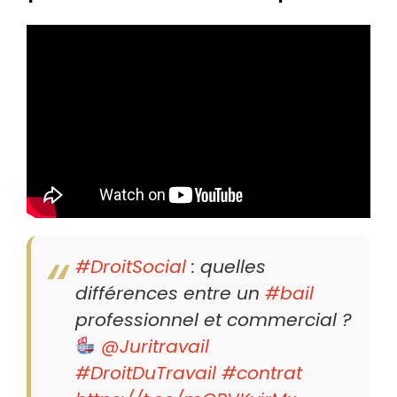
#DroitSocial
: quelles
différences entre un
#bail
professionnel et commercial ?
@Juritravail
#DroitDuTravail
#contrat