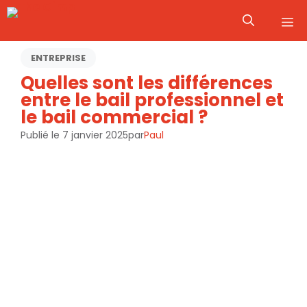
Aller
M
au
contenu
ENTREPRISE
Quelles sont les différences
entre le bail professionnel et
le bail commercial ?
Publié le
7 janvier 2025
par
Paul