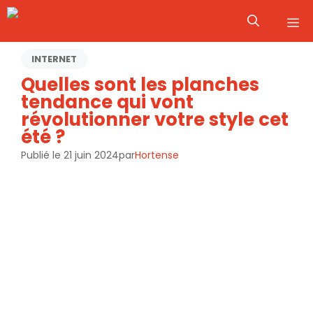
Aller
M
au
contenu
INTERNET
Quelles sont les planches
tendance qui vont
révolutionner votre style cet
été ?
Publié le
21 juin 2024
par
Hortense