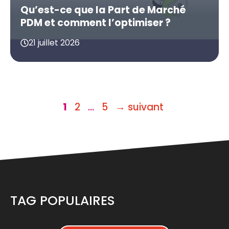
Qu’est-ce que la Part de Marché
PDM et comment l’optimiser ?
21 juillet 2026
Page
Page
Page
1
2
…
5
→
suivant
TAG POPULAIRES