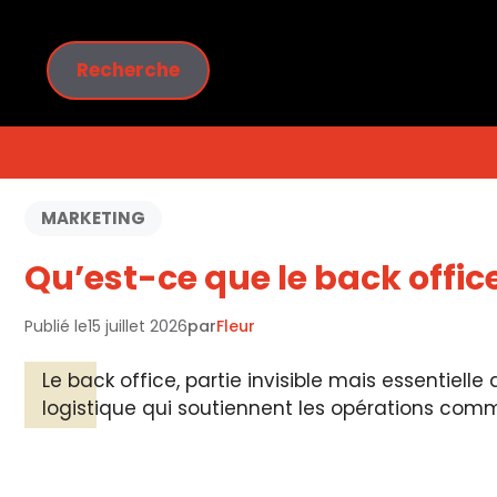
Aller
au
Rechercher
contenu
Recherche
MARKETING
Qu’est-ce que le back offic
Publié le
15 juillet 2026
par
Fleur
Le back office, partie invisible mais essentiell
logistique qui soutiennent les opérations comm