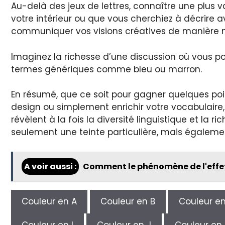
Au-delà des jeux de lettres, connaître une plus
votre intérieur ou que vous cherchiez à décrire 
communiquer vos visions créatives de manière n
Imaginez la richesse d’une discussion où vous p
termes génériques comme bleu ou marron.
En résumé, que ce soit pour gagner quelques poin
design ou simplement enrichir votre vocabulaire,
révèlent à la fois la diversité linguistique et l
seulement une teinte particulière, mais égalemen
A voir aussi :
Comment le phénomène de l'effet
Couleur en A
Couleur en B
Couleur e
Couleur en I
Couleur en J
Couleur en 