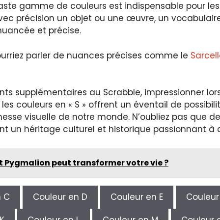
 vaste gamme de couleurs est indispensable pour le
avec précision un objet ou une œuvre, un vocabulai
uancée et précise.
ourriez parler de nuances précises comme le
Sarcel
ts supplémentaires au Scrabble, impressionner lors d
 les couleurs en « S » offrent un éventail de possi
a richesse visuelle de notre monde. N’oubliez pas qu
t un héritage culturel et historique passionnant à 
 Pygmalion peut transformer votre vie ?
n C
Couleur en D
Couleur en E
Couleur
K
Couleur en L
Couleur en M
Couleur 