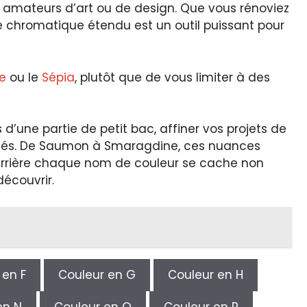
s amateurs d’art ou de design. Que vous rénoviez
re chromatique étendu est un outil puissant pour
le
ou le
Sépia
, plutôt que de vous limiter à des
’une partie de petit bac, affiner vos projets de
bilités. De Saumon à Smaragdine, ces nuances
e derrière chaque nom de couleur se cache non
découvrir.
 en F
Couleur en G
Couleur en H
en N
Couleur en O
Couleur en P