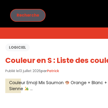
Aller
au
Rechercher
contenu
Recherche
LOGICIEL
Couleur en S : Liste des co
Publié le
13 juillet 2026
par
Patrick
Couleur Emoji Mix Saumon
Orange + Blanc +
Sienne
…