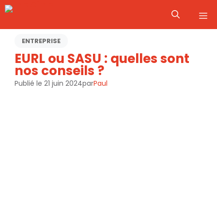
Aller
M
au
contenu
ENTREPRISE
EURL ou SASU : quelles sont
nos conseils ?
Publié le
21 juin 2024
par
Paul