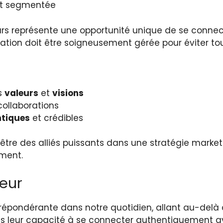
et segmentée
eurs représente une opportunité unique de se conn
ation doit être soigneusement gérée pour éviter to
rs
valeurs
et
visions
collaborations
tiques
et crédibles
 être des alliés puissants dans une stratégie market
ement.
ceur
prépondérante dans notre quotidien, allant au-delà 
ans leur capacité à se connecter authentiquement av