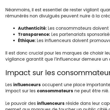
Néanmoins, il est essentiel de rester vigilant qu
rémunérés non divulgués peuvent nuire à la crédi
Authenticité:
Les consommateurs doivent p
Transparence:
Les partenariats sponsorisé
Éthique:
Les influenceurs doivent promouvoi
Il est donc crucial pour les marques de choisir l
vigilance garantit que l’influenceur demeure un 
Impact sur les consommateu
Les
influenceurs
occupent une place importante d
impact sur les
consommateurs
ne peut être nié.
Le pouvoir des
influenceurs
réside dans leur capa
permet aux marques de toucher un public ciblé