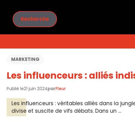
Aller
au
Rechercher
contenu
Recherche
MARKETING
Les influenceurs : alliés i
Publié le
21 juin 2024
par
Fleur
Les influenceurs : véritables alliés dans la ju
divise et suscite de vifs débats. Dans un …