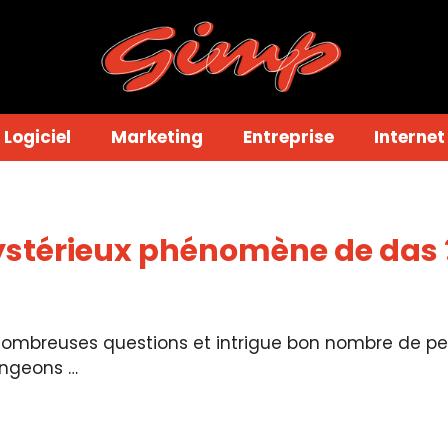
Logiciel
Marketing
Entreprise
Internet
ystérieux phénomène de das 
breuses questions et intrigue bon nombre de perso
ongeons …