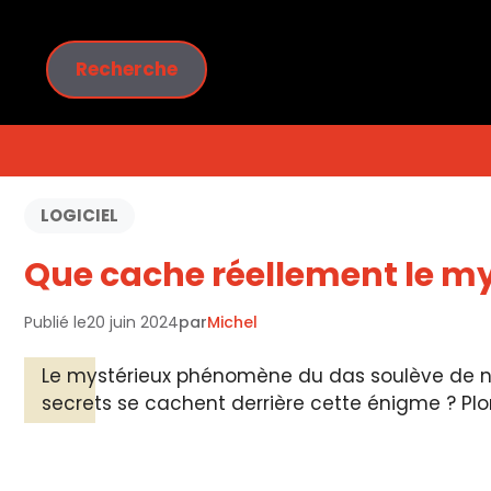
Aller
au
Rechercher
contenu
Recherche
LOGICIEL
Que cache réellement le m
Publié le
20 juin 2024
par
Michel
Le mystérieux phénomène du das soulève de nom
secrets se cachent derrière cette énigme ? Pl