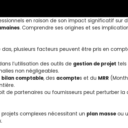
sionnels en raison de son impact significatif sur d
humaines
. Comprendre ses origines et ses implicatio
as, plusieurs facteurs peuvent être pris en compte
ns l’utilisation des outils de
gestion de projet
tels
lies non négligeables.
u
bilan comptable
, des
acompte
s et du
MRR
(Monthl
ntière.
it de partenaires ou fournisseurs peut perturber la
es projets complexes nécessitant un
plan masse
ou 
.