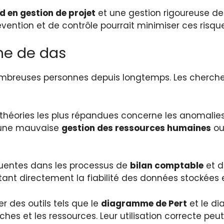
d en gestion de projet
et une gestion rigoureuse des
vention et de contrôle pourrait minimiser ces risque
ne de das
mbreuses personnes depuis longtemps. Les chercheu
s théories les plus répandues concerne les anomalie
 d’une mauvaise
gestion des ressources humaines
ou
équentes dans les processus de
bilan comptable
et d
tant directement la fiabilité des données stockées e
er des outils tels que le
diagramme de Pert
et le d
ches et les ressources. Leur utilisation correcte peu