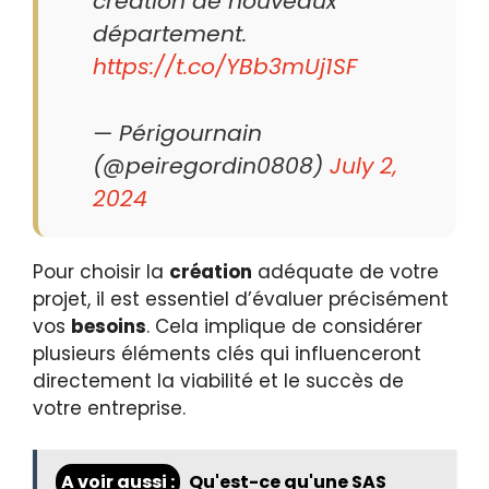
création de nouveaux
département.
https://t.co/YBb3mUj1SF
— Périgournain
(@peiregordin0808)
July 2,
2024
Pour choisir la
création
adéquate de votre
projet, il est essentiel d’évaluer précisément
vos
besoins
. Cela implique de considérer
plusieurs éléments clés qui influenceront
directement la viabilité et le succès de
votre entreprise.
A voir aussi :
Qu'est-ce qu'une SAS