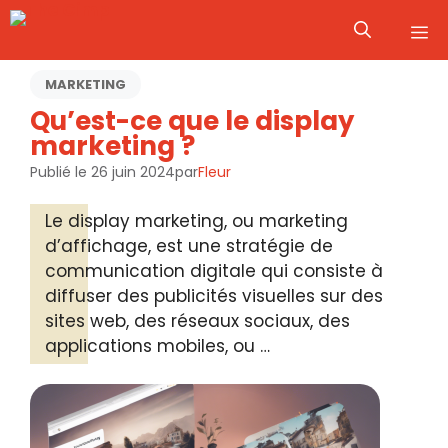
Aller
M
au
contenu
MARKETING
Qu’est-ce que le display
marketing ?
Publié le
26 juin 2024
par
Fleur
Le display marketing, ou marketing
d’affichage, est une stratégie de
communication digitale qui consiste à
diffuser des publicités visuelles sur des
sites web, des réseaux sociaux, des
applications mobiles, ou …