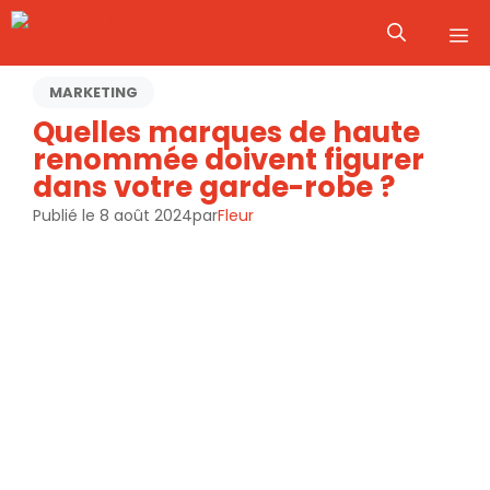
Aller
M
au
contenu
MARKETING
Quelles marques de haute
renommée doivent figurer
dans votre garde-robe ?
Publié le
8 août 2024
par
Fleur