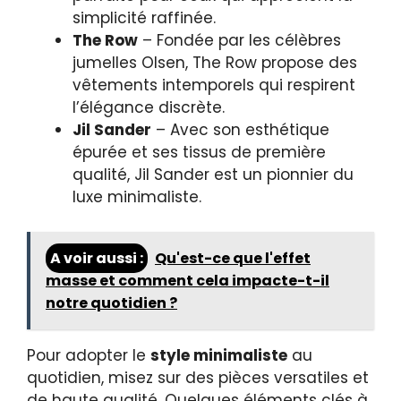
simplicité raffinée.
The Row
– Fondée par les célèbres
jumelles Olsen, The Row propose des
vêtements intemporels qui respirent
l’élégance discrète.
Jil Sander
– Avec son esthétique
épurée et ses tissus de première
qualité, Jil Sander est un pionnier du
luxe minimaliste.
A voir aussi :
Qu'est-ce que l'effet
masse et comment cela impacte-t-il
notre quotidien ?
Pour adopter le
style minimaliste
au
quotidien, misez sur des pièces versatiles et
de haute qualité. Quelques éléments clés à