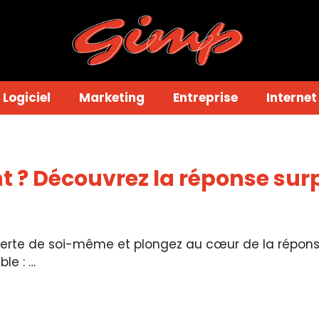
Logiciel
Marketing
Entreprise
Internet
? Découvrez la réponse surp
te de soi-même et plongez au cœur de la réponse s
le : …