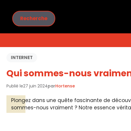
Aller
au
Rechercher
contenu
Recherche
INTERNET
Qui sommes-nous vraiment 
Publié le
27 juin 2024
par
Hortense
Plongez dans une quête fascinante de découver
sommes-nous vraiment ? Notre essence véritab